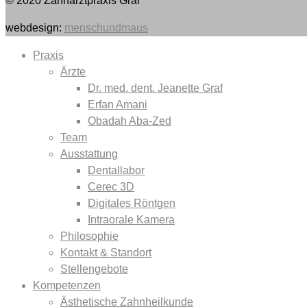
© 2020 Zahnarztpraxis Graf
webdesign:
menschundmaus
Praxis
Ärzte
Dr. med. dent. Jeanette Graf
Erfan Amani
Obadah Aba-Zed
Team
Ausstattung
Dentallabor
Cerec 3D
Digitales Röntgen
Intraorale Kamera
Philosophie
Kontakt & Standort
Stellengebote
Kompetenzen
Ästhetische Zahnheilkunde