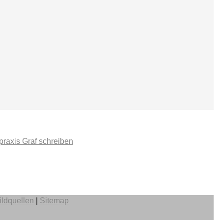
ildquellen
|
Sitemap