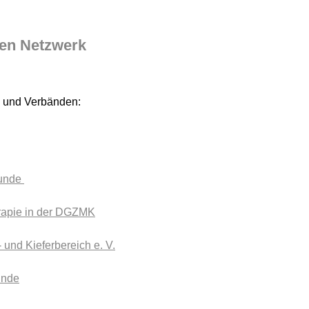
ten Netzwerk
en und Verbänden:
kunde
erapie in der DGZMK
 und Kieferbereich e. V.
unde